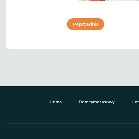
Poprzednia
Home
Dom tymczasowy
Hot