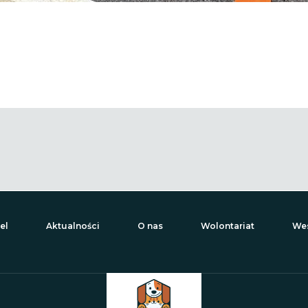
el
Aktualności
O nas
Wolontariat
Wes