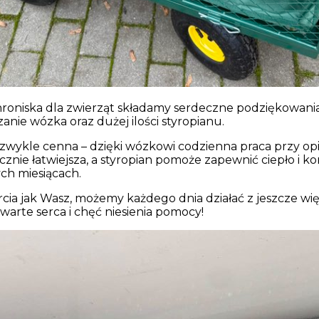
hroniska dla zwierząt składamy serdeczne podziękowania
anie wózka oraz dużej ilości styropianu.
ezwykle cenna – dzięki wózkowi codzienna praca przy op
cznie łatwiejsza, a styropian pomoże zapewnić ciepło i
ch miesiącach.
rcia jak Wasz, możemy każdego dnia działać z jeszcze 
warte serca i chęć niesienia pomocy!