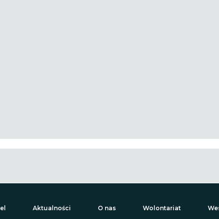
el
Aktualności
O nas
Wolontariat
Wes