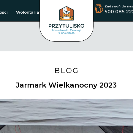
Zadzwoń do nas
500 085 22
ości
Wolontariat
BLOG
Jarmark Wielkanocny 2023