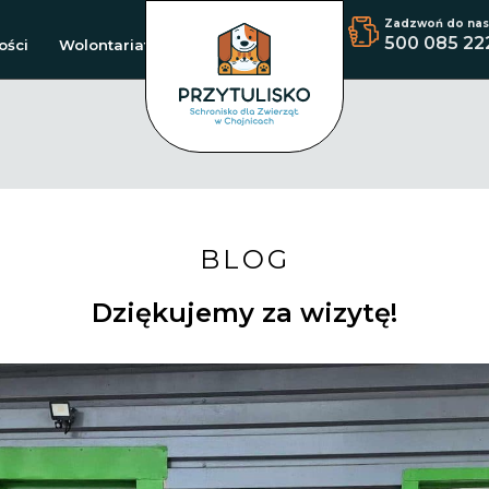
Zadzwoń do nas
500 085 22
ości
Wolontariat
BLOG
Dziękujemy za wizytę!