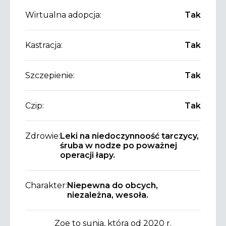
Wirtualna adopcja:
Tak
Kastracja:
Tak
Szczepienie:
Tak
Czip:
Tak
Zdrowie:
Leki na niedoczynnoość tarczycy,
śruba w nodze po poważnej
operacji łapy.
Charakter:
Niepewna do obcych,
niezależna, wesoła.
Zoe to sunia, która od 2020 r.