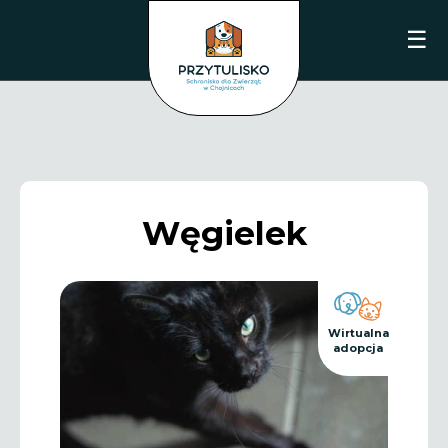
☰
Węgielek
Wirtualna
adopcja