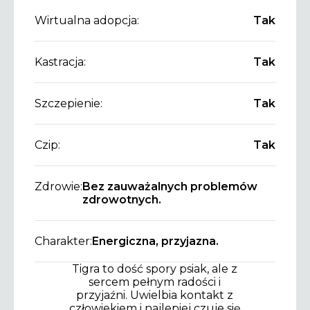
Wirtualna adopcja:
Tak
Kastracja:
Tak
Szczepienie:
Tak
Czip:
Tak
Zdrowie:
Bez zauważalnych problemów
zdrowotnych.
Charakter:
Energiczna, przyjazna.
Tigra to dość spory psiak, ale z
sercem pełnym radości i
przyjaźni. Uwielbia kontakt z
człowiekiem i najlepiej czuje się