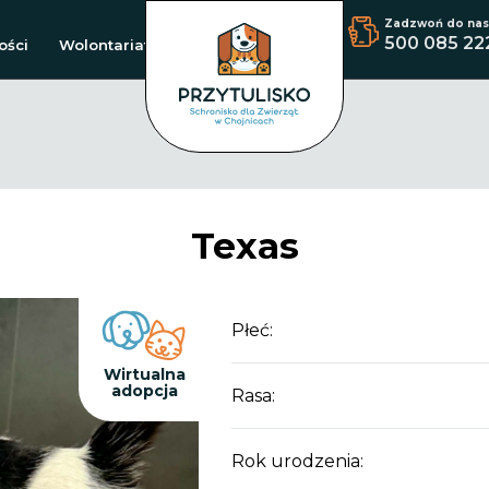
Zadzwoń do nas
500 085 22
ości
Wolontariat
Texas
Płeć:
Wirtualna
adopcja
Rasa:
Rok urodzenia: