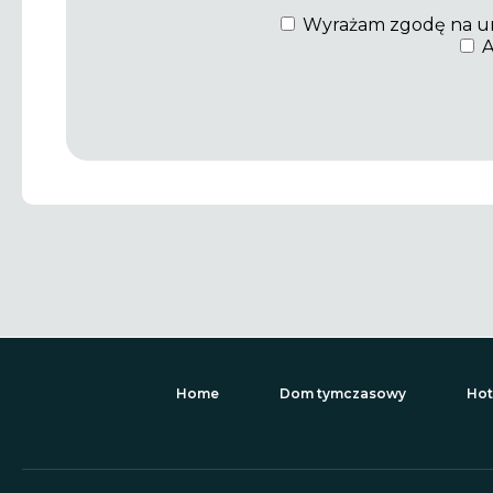
Wyrażam zgodę na umie
A
Home
Dom tymczasowy
Hot