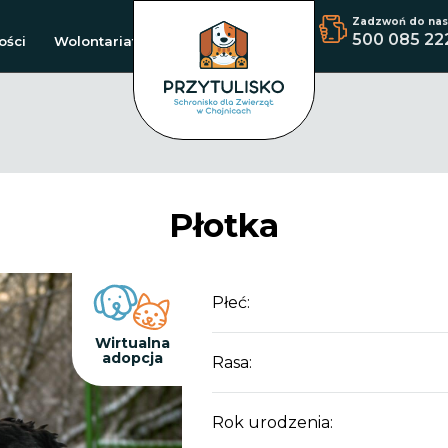
Zadzwoń do nas
500 085 22
ości
Wolontariat
Płotka
Płeć:
Wirtualna
adopcja
Rasa:
Rok urodzenia: