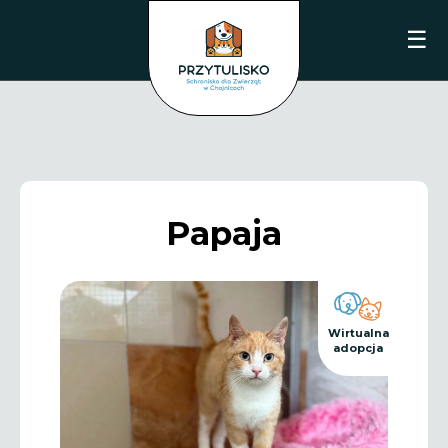
☰
Papaja
Wirtualna
adopcja