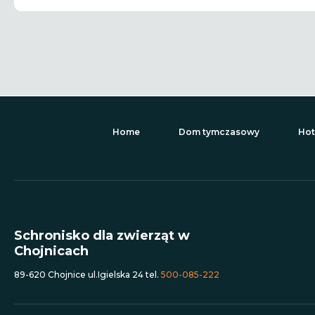
Home
Dom tymczasowy
Hot
Schronisko dla zwierząt w
Chojnicach
89-620 Chojnice ul.Igielska 24 tel.
500-085-222