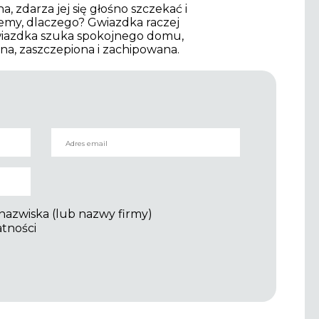
 zdarza jej się głośno szczekać i
iemy, dlaczego? Gwiazdka raczej
Gwiazdka szuka spokojnego domu,
na, zaszczepiona i zachipowana.
 nazwiska (lub nazwy firmy)
atności