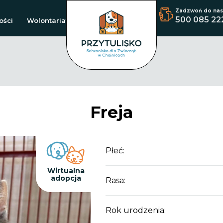
Zadzwoń do nas
500 085 22
ości
Wolontariat
Freja
Płeć:
Wirtualna
adopcja
Rasa:
Rok urodzenia: