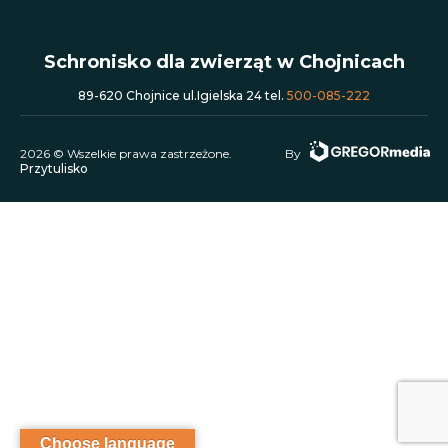
Schronisko dla zwierząt w Chojnicach
89-620 Chojnice ul.Igielska 24 tel.
500-085-222
2026 © Wszelkie prawa zastrzeżone.
By
Przytulisko
Choose language