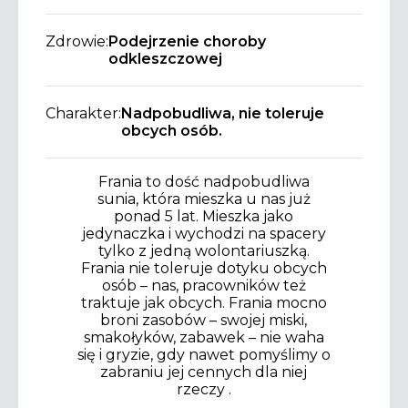
Zdrowie:
Podejrzenie choroby
odkleszczowej
Charakter:
Nadpobudliwa, nie toleruje
obcych osób.
Frania to dość nadpobudliwa
sunia, która mieszka u nas już
ponad 5 lat. Mieszka jako
jedynaczka i wychodzi na spacery
tylko z jedną wolontariuszką.
Frania nie toleruje dotyku obcych
osób – nas, pracowników też
traktuje jak obcych. Frania mocno
broni zasobów – swojej miski,
smakołyków, zabawek – nie waha
się i gryzie, gdy nawet pomyślimy o
zabraniu jej cennych dla niej
rzeczy .