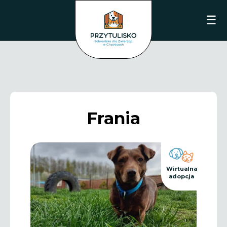
☰
Frania
Wirtualna
adopcja