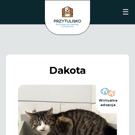
☰
Dakota
Wirtualna
adopcja