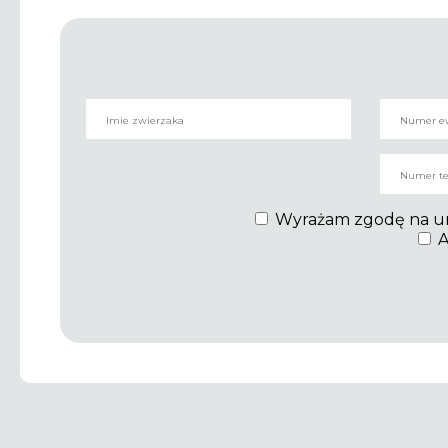
Wyrażam zgodę na umie
A