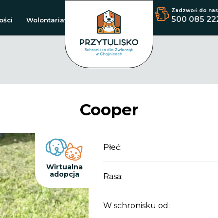
Zadzwoń do nas
500 085 22
ości
Wolontariat
Cooper
Płeć:
Wirtualna
adopcja
Rasa:
W schronisku od: