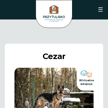
☰
Cezar
Wirtualna
adopcja