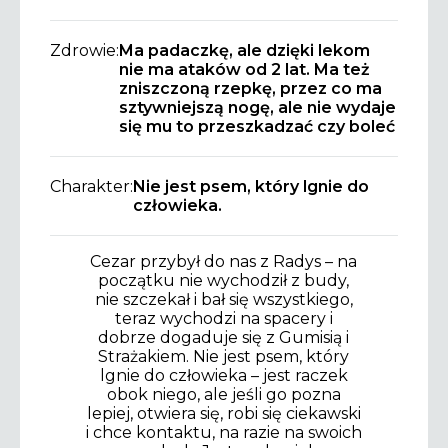
Zdrowie:
Ma padaczkę, ale dzięki lekom
nie ma ataków od 2 lat. Ma też
zniszczoną rzepkę, przez co ma
sztywniejszą nogę, ale nie wydaje
się mu to przeszkadzać czy boleć
Charakter:
Nie jest psem, który lgnie do
człowieka.
Cezar przybył do nas z Radys – na
początku nie wychodził z budy,
nie szczekał i bał się wszystkiego,
teraz wychodzi na spacery i
dobrze dogaduje się z Gumisią i
Strażakiem. Nie jest psem, który
lgnie do człowieka – jest raczek
obok niego, ale jeśli go pozna
lepiej, otwiera się, robi się ciekawski
i chce kontaktu, na razie na swoich