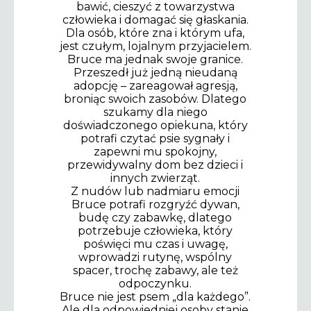
bawić, cieszyć z towarzystwa
człowieka i domagać się głaskania.
Dla osób, które zna i którym ufa,
jest czułym, lojalnym przyjacielem.
Bruce ma jednak swoje granice.
Przeszedł już jedną nieudaną
adopcję – zareagował agresją,
broniąc swoich zasobów. Dlatego
szukamy dla niego
doświadczonego opiekuna, który
potrafi czytać psie sygnały i
zapewni mu spokojny,
przewidywalny dom bez dzieci i
innych zwierząt.
Z nudów lub nadmiaru emocji
Bruce potrafi rozgryźć dywan,
budę czy zabawkę, dlatego
potrzebuje człowieka, który
poświęci mu czas i uwagę,
wprowadzi rutynę, wspólny
spacer, trochę zabawy, ale też
odpoczynku.
Bruce nie jest psem „dla każdego”.
Ale dla odpowiedniej osoby stanie