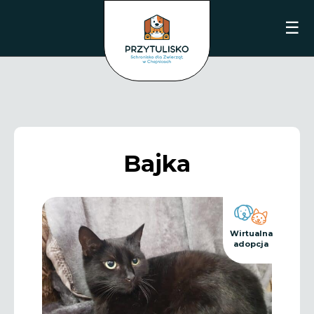
☰
Bajka
Wirtualna
adopcja