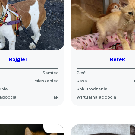
Bajgiel
Berek
Samiec
Płeć
Mieszaniec
Rasa
enia
Rok urodzenia
 adopcja
Tak
Wirtualna adopcja