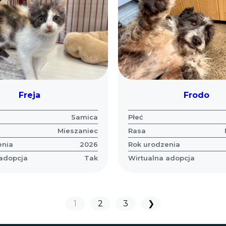
Freja
Frodo
Samica
Płeć
Mieszaniec
Rasa
enia
2026
Rok urodzenia
 adopcja
Tak
Wirtualna adopcja
Stronicowanie
wpisów
1
2
3
❯