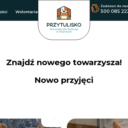
Zadzwoń do nas
500 085 22
ości
Wolontariat
Znajdź nowego towarzysza!
Nowo przyjęci