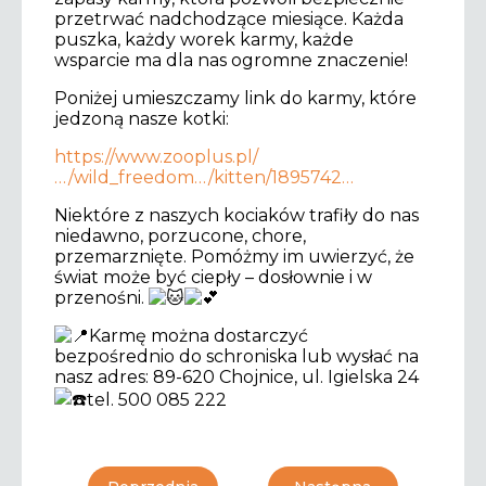
przetrwać nadchodzące miesiące. Każda
puszka, każdy worek karmy, każde
wsparcie ma dla nas ogromne znaczenie!
Poniżej umieszczamy link do karmy, które
jedzoną nasze kotki:
https://www.zooplus.pl/
…/wild_freedom…/kitten/1895742…
Niektóre z naszych kociaków trafiły do nas
niedawno, porzucone, chore,
przemarznięte. Pomóżmy im uwierzyć, że
świat może być ciepły – dosłownie i w
przenośni.
Karmę można dostarczyć
bezpośrednio do schroniska lub wysłać na
nasz adres: 89-620 Chojnice, ul. Igielska 24
tel. 500 085 222