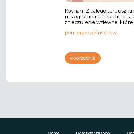
Kochani! Z całego serduszka 
nas ogromna pomoc finansow
znieczulenie wziewne, które 
pomagam.pl/m9ccbw
Poprzednia
Home
Dom tymczasowy
Hot