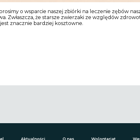
prosimy o wsparcie naszej zbiórki na leczenie zębów na
a. Zwłaszcza, że starsze zwierzaki ze względów zdrow
jest znacznie bardziej kosztowne.
el
Aktualności
O nas
Wolontariat
Wes