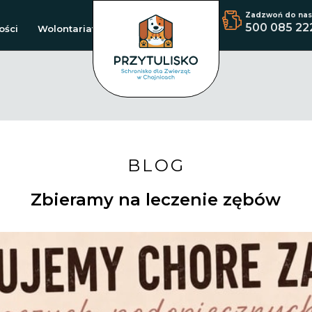
Zadzwoń do nas
500 085 22
ości
Wolontariat
BLOG
Zbieramy na leczenie zębów