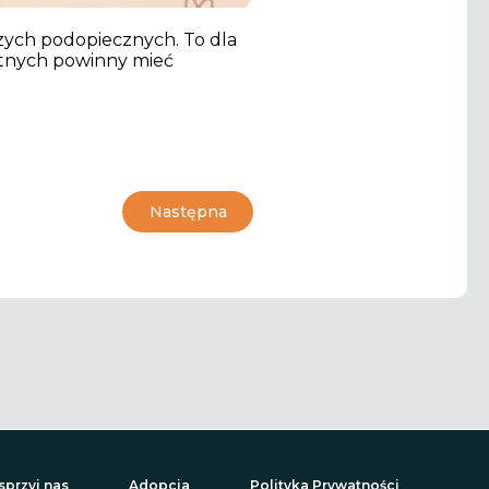
szych podopiecznych. To dla
otnych powinny mieć
Następna
przyj nas
Adopcja
Polityka Prywatności