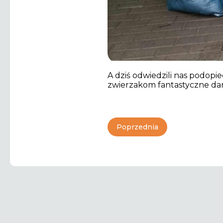
A dziś odwiedzili nas podopi
zwierzakom fantastyczne dar
Poprzednia