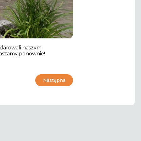
odarowali naszym
raszamy ponownie!
Następna