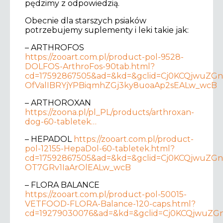
pędzimy z odpowiedzią.
Obecnie dla starszych psiaków
potrzebujemy suplementy i leki takie jak:
– ARTHROFOS
https://zooart.com.pl/product-pol-9528-
DOLFOS-ArthroFos-90tab.html?
cd=17592867505&ad=&kd=&gclid=Cj0KCQjwuZGn
OfValIBRYjYPBiqmhZGj3ky8uoaAp2sEALw_wcB
– ARTHOROXAN
https://zoona.pl/pl_PL/products/arthroxan-
dog-60-tabletek…
– HEPADOL
https://zooart.com.pl/product-
pol-12155-HepaDol-60-tabletek.html?
cd=17592867505&ad=&kd=&gclid=Cj0KCQjwuZ
OT7GRv1IaArOlEALw_wcB
– FLORA BALANCE
https://zooart.com.pl/product-pol-50015-
VETFOOD-FLORA-Balance-120-caps.html?
cd=19279030076&ad=&kd=&gclid=Cj0KCQjwuZ