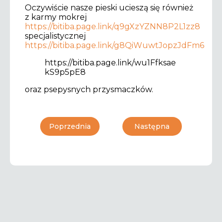
Oczywiście nasze pieski ucieszą się również
z karmy mokrej
https://bitiba.page.link/q9gXzYZNN8P2L1zz8
specjalistycznej
https://bitiba.page.link/g8QiWuwtJopzJdFm6
https://bitiba.page.link/wu1Ffksae
kS9p5pE8
oraz psepysnych przysmaczków.
Poprzednia
Następna