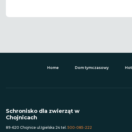
Home
Dom tymczasowy
Hot
Schronisko dla zwierząt w
Chojnicach
89-620 Chojnice ul.Igielska 24 tel.
500-085-222