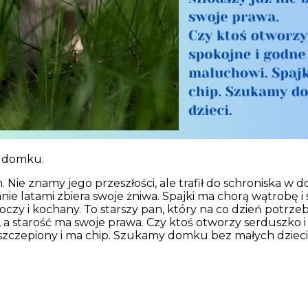
e domku.
. Nie znamy jego przeszłości, ale trafił do schroniska w d
e latami zbiera swoje żniwa. Spajki ma chorą wątrobę i 
roczy i kochany. To starszy pan, który na co dzień potrze
e, a starość ma swoje prawa. Czy ktoś otworzy serduszko i
 szczepiony i ma chip. Szukamy domku bez małych dzieci