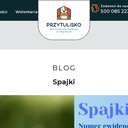
Zadzwoń do nas
500 085 22
ości
Wolontariat
BLOG
Spajki