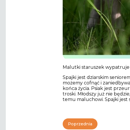
Malutki staruszek wypatruj
Spajki jest dziarskim seniorem
możemy cofnąć i zaniedbywani
końca życia. Psiak jest przeu
troski. Młodszy już nie będzi
temu maluchowi. Spajki jest
Poprzednia