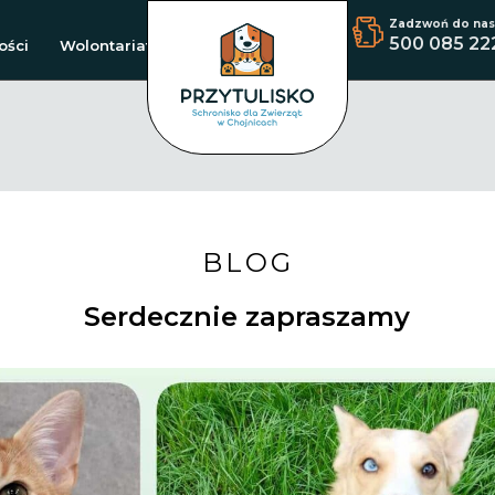
Zadzwoń do nas
500 085 22
ości
Wolontariat
BLOG
Serdecznie zapraszamy