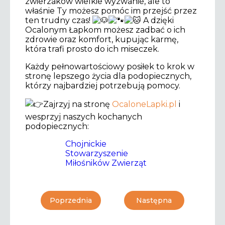
zwierzaków wielkie wyzwanie, ale to
właśnie Ty możesz
pomóc im przejść przez
ten trudny czas!
A dzięki
Ocalonym Łapkom możesz zadbać o ich
zdrowie oraz komfort, kupując karmę,
która trafi prosto do ich miseczek.
Każdy pełnowartościowy posiłek to krok w
stronę lepszego życia dla podopiecznych,
którzy najbardziej potrzebują pomocy.
Zajrzyj na stronę
OcaloneLapki.pl
i
wesprzyj naszych kochanych
podopiecznych:
Chojnickie
Stowarzyszenie
Miłośników Zwierząt
Poprzednia
Następna