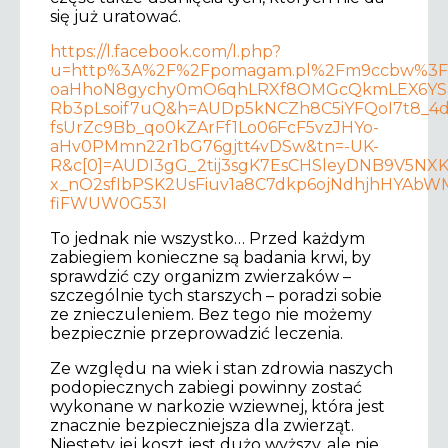
się już uratować.
https://l.facebook.com/l.php?
u=http%3A%2F%2Fpomagam.pl%2Fm9ccbw%3
oaHhoN8gychy0mO6qhLRXf8OMGcQkmLEX6YSa
Rb3pLsoif7uQ&h=AUDp5kNCZh8C5iYFQoI7t8_
fsUrZc9Bb_qo0kZArFf1Lo06FcF5vzJHYo-
aHv0PMmn22r1bG76gjtt4vDSw&tn=-UK-
R&c[0]=AUDI3gG_2tij3sgK7EsCHSleyDNB9V5
x_nO2sfIbPSK2UsFiuv1a8C7dkp6ojNdhjhHYAb
fiFWUW0G53I
To jednak nie wszystko… Przed każdym
zabiegiem konieczne są badania krwi, by
sprawdzić czy organizm zwierzaków –
szczególnie tych starszych – poradzi sobie
ze znieczuleniem. Bez tego nie możemy
bezpiecznie przeprowadzić leczenia.
Ze względu na wiek i stan zdrowia naszych
podopiecznych zabiegi powinny zostać
wykonane w narkozie wziewnej, która jest
znacznie bezpieczniejsza dla zwierząt.
Niestety jej koszt jest dużo wyższy, ale nie