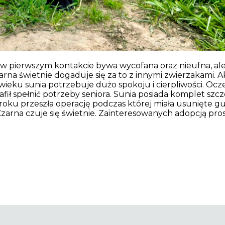
a w pierwszym kontakcie bywa wycofana oraz nieufna, al
arna świetnie dogaduje się za to z innymi zwierzakami. Ak
i wieku sunia potrzebuje dużo spokoju i cierpliwości. O
afił spełnić potrzeby seniora. Sunia posiada komplet szcz
oku przeszła operację podczas której miała usunięte guz
 Czarna czuje się świetnie. Zainteresowanych adopcją pro