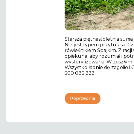
Starsza piętnastoletnia suni
Nie jest typem przytulasa. Cz
rówieśnikiem Spajkim. Z racj
opiekuna, aby rozumiał i potr
wysterylizowana. W zeszłym r
Wszystko ładnie się zagoiło i
500 085 222
Poprzednia