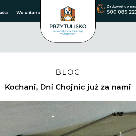
Zadzwoń do nas
500 085 22
ości
Wolontariat
BLOG
Kochani, Dni Chojnic już za nami