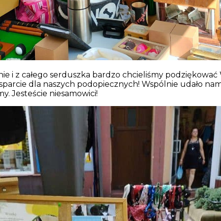
nie i z całego serduszka bardzo chcieliśmy podziękować
parcie dla naszych podopiecznych! Wspólnie udało nam s
my. Jesteście niesamowici!