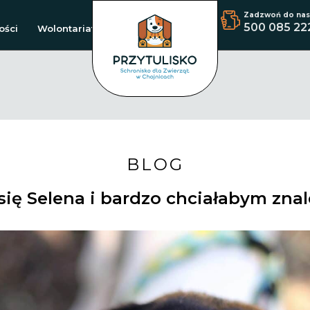
Zadzwoń do nas
500 085 22
ości
Wolontariat
BLOG
się Selena i bardzo chciałabym zn