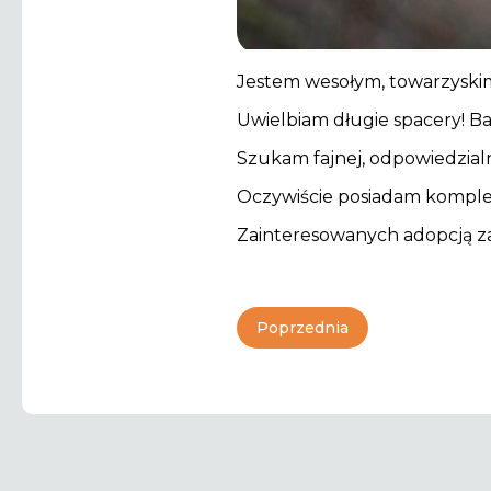
Jestem wesołym, towarzyskim
Uwielbiam długie spacery! B
Szukam fajnej, odpowiedzialne
Oczywiście posiadam komplet
Zainteresowanych adopcją z
Poprzednia