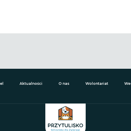
el
Aktualności
O nas
Wolontariat
Wes