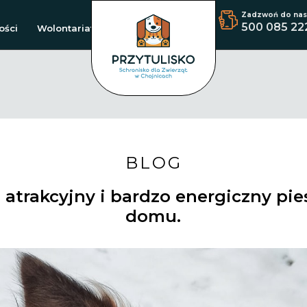
Zadzwoń do nas
500 085 22
ości
Wolontariat
BLOG
 atrakcyjny i bardzo energiczny pie
domu.