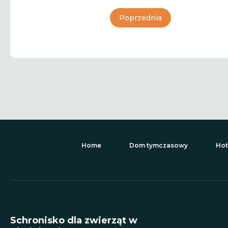
Poprzednia
Home
Dom tymczasowy
Hot
Schronisko dla zwierząt w