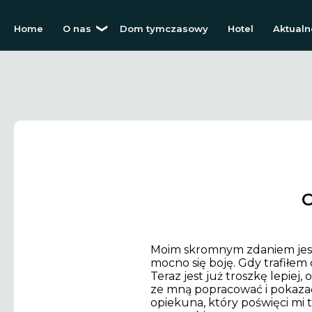
Home
O nas
Dom tymczasowy
Hotel
Aktualn
C
Moim skromnym zdaniem jest
mocno się boję. Gdy trafiłem 
Teraz jest już troszkę lepiej,
ze mną popracować i pokazać 
opiekuna, który poświęci mi 