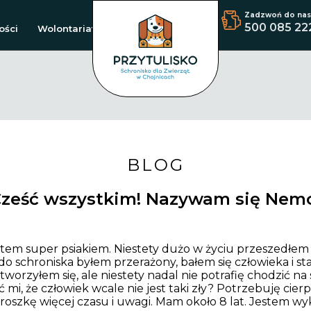
Zadzwoń do nas
500 085 22
ości
Wolontariat
BLOG
ześć wszystkim! Nazywam się Nem
em super psiakiem. Niestety dużo w życiu przeszedłem
do schroniska byłem przerażony, bałem się człowieka i sta
 otworzyłem się, ale niestety nadal nie potrafię chodzić n
mi, że człowiek wcale nie jest taki zły? Potrzebuję cie
troszkę więcej czasu i uwagi. Mam około 8 lat. Jestem w