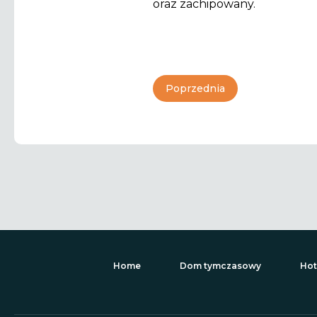
oraz zachipowany.
Poprzednia
Home
Dom tymczasowy
Hot