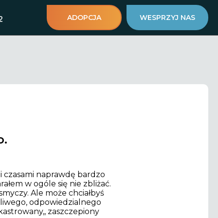
ADOPCJA
WESPRZYJ NAS
2
o.
 i czasami naprawdę bardzo
rałem w ogóle się nie zbliżać.
a smyczy. Ale może chciałbyś
rpliwego, odpowiedzialnego
ykastrowany,, zaszczepiony