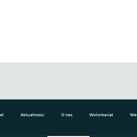
el
Aktualności
O nas
Wolontariat
Wes